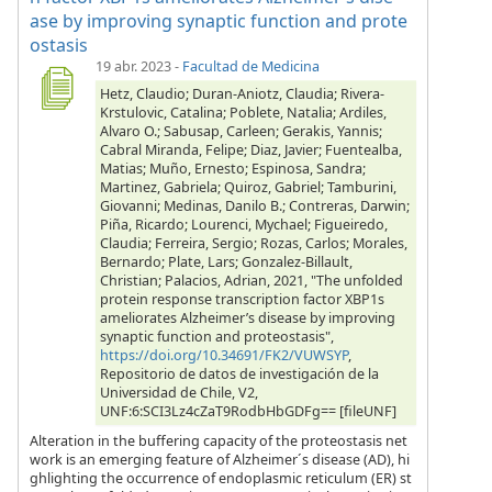
ase by improving synaptic function and prote
ostasis
19 abr. 2023
-
Facultad de Medicina
Hetz, Claudio; Duran-Aniotz, Claudia; Rivera-
Krstulovic, Catalina; Poblete, Natalia; Ardiles,
Alvaro O.; Sabusap, Carleen; Gerakis, Yannis;
Cabral Miranda, Felipe; Diaz, Javier; Fuentealba,
Matias; Muño, Ernesto; Espinosa, Sandra;
Martinez, Gabriela; Quiroz, Gabriel; Tamburini,
Giovanni; Medinas, Danilo B.; Contreras, Darwin;
Piña, Ricardo; Lourenci, Mychael; Figueiredo,
Claudia; Ferreira, Sergio; Rozas, Carlos; Morales,
Bernardo; Plate, Lars; Gonzalez-Billault,
Christian; Palacios, Adrian, 2021, "The unfolded
protein response transcription factor XBP1s
ameliorates Alzheimer’s disease by improving
synaptic function and proteostasis",
https://doi.org/10.34691/FK2/VUWSYP
,
Repositorio de datos de investigación de la
Universidad de Chile, V2,
UNF:6:SCI3Lz4cZaT9RodbHbGDFg== [fileUNF]
Alteration in the buffering capacity of the proteostasis net
work is an emerging feature of Alzheimer´s disease (AD), hi
ghlighting the occurrence of endoplasmic reticulum (ER) st