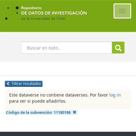
Ir
al
Cambi
contenido
naveg
principal
Buscar
Filtrar resultados
Este dataverse no contiene dataverses. Por favor
log in
para ver si puede añadirlos.
Código de la subvención:
11180186