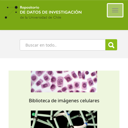
Ir
al
Cambi
contenido
naveg
principal
Buscar
Biblioteca de imágenes celulares