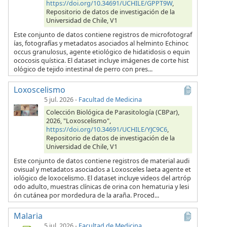
https://doi.org/10.34691/UCHILE/GPPT9W
,
Repositorio de datos de investigación de la
Universidad de Chile, V1
Este conjunto de datos contiene registros de microfotograf
ías, fotografías y metadatos asociados al helminto Echinoc
occus granulosus, agente etiológico de hidatidosis o equin
ococosis quística. El dataset incluye imágenes de corte hist
ológico de tejido intestinal de perro con pres...
Loxoscelismo
5 jul. 2026
-
Facultad de Medicina
Colección Biológica de Parasitología (CBPar),
2026, "Loxoscelismo",
https://doi.org/10.34691/UCHILE/YJC9C6
,
Repositorio de datos de investigación de la
Universidad de Chile, V1
Este conjunto de datos contiene registros de material audi
ovisual y metadatos asociados a Loxosceles laeta agente et
iológico de loxocelismo. El dataset incluye videos del artróp
odo adulto, muestras clínicas de orina con hematuria y lesi
ón cutánea por mordedura de la araña. Proced...
Malaria
5 jul. 2026
-
Facultad de Medicina