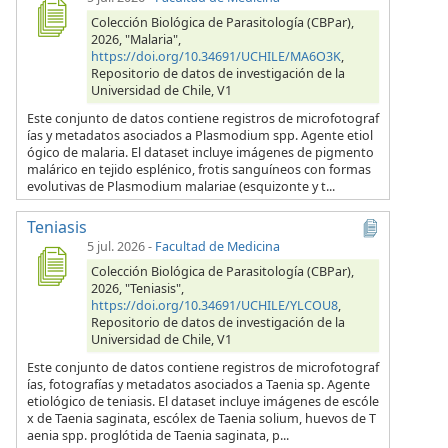
Colección Biológica de Parasitología (CBPar),
2026, "Malaria",
https://doi.org/10.34691/UCHILE/MA6O3K
,
Repositorio de datos de investigación de la
Universidad de Chile, V1
Este conjunto de datos contiene registros de microfotograf
ías y metadatos asociados a Plasmodium spp. Agente etiol
ógico de malaria. El dataset incluye imágenes de pigmento
malárico en tejido esplénico, frotis sanguíneos con formas
evolutivas de Plasmodium malariae (esquizonte y t...
Teniasis
5 jul. 2026
-
Facultad de Medicina
Colección Biológica de Parasitología (CBPar),
2026, "Teniasis",
https://doi.org/10.34691/UCHILE/YLCOU8
,
Repositorio de datos de investigación de la
Universidad de Chile, V1
Este conjunto de datos contiene registros de microfotograf
ías, fotografías y metadatos asociados a Taenia sp. Agente
etiológico de teniasis. El dataset incluye imágenes de escóle
x de Taenia saginata, escólex de Taenia solium, huevos de T
aenia spp. proglótida de Taenia saginata, p...