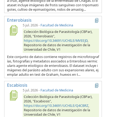
a cruzi, agente etiológico de la enfermedad de Chagas. El d
ataset incluye imágenes de frotis sanguíneo con tripomasti
gotes, cultivo de epimastigotes, nidos de amastig...
Enterobiasis
5 jul. 2026
-
Facultad de Medicina
Colección Biológica de Parasitología (CBPar),
2026, "Enterobiasis",
https://doi.org/10.34691/UCHILE/MVEEJD
,
Repositorio de datos de investigación de la
Universidad de Chile, V1
Este conjunto de datos contiene registros de microfotograf
ías, fotografías y metadatos asociados a Enterobius vermic
ularis agente etiológico de enterobiasis. El dataset incluye i
mágenes del parásito adulto con sus expansiones alares, ej
emplar adulto en test de Graham, huevos en t...
Escabiosis
5 jul. 2026
-
Facultad de Medicina
Colección Biológica de Parasitología (CBPar),
2026, "Escabiosis",
https://doi.org/10.34691/UCHILE/Q4CBRZ
,
Repositorio de datos de investigación de la
Universidad de Chile, V1