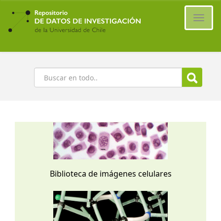
Ir
al
Cambi
contenido
naveg
principal
Buscar
Biblioteca de imágenes celulares