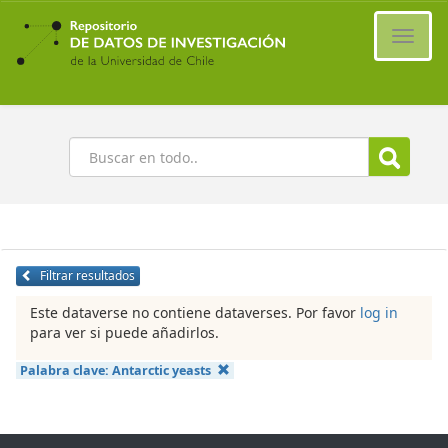
Ir
al
Cambi
contenido
naveg
principal
Buscar
Filtrar resultados
Este dataverse no contiene dataverses. Por favor
log in
para ver si puede añadirlos.
Palabra clave:
Antarctic yeasts