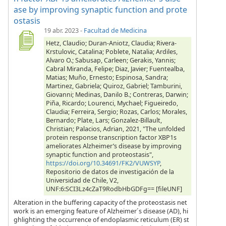
ase by improving synaptic function and prote
ostasis
19 abr. 2023
-
Facultad de Medicina
Hetz, Claudio; Duran-Aniotz, Claudia; Rivera-
Krstulovic, Catalina; Poblete, Natalia; Ardiles,
Alvaro O.; Sabusap, Carleen; Gerakis, Yannis;
Cabral Miranda, Felipe; Diaz, Javier; Fuentealba,
Matias; Muño, Ernesto; Espinosa, Sandra;
Martinez, Gabriela; Quiroz, Gabriel; Tamburini,
Giovanni; Medinas, Danilo B.; Contreras, Darwin;
Piña, Ricardo; Lourenci, Mychael; Figueiredo,
Claudia; Ferreira, Sergio; Rozas, Carlos; Morales,
Bernardo; Plate, Lars; Gonzalez-Billault,
Christian; Palacios, Adrian, 2021, "The unfolded
protein response transcription factor XBP1s
ameliorates Alzheimer’s disease by improving
synaptic function and proteostasis",
https://doi.org/10.34691/FK2/VUWSYP
,
Repositorio de datos de investigación de la
Universidad de Chile, V2,
UNF:6:SCI3Lz4cZaT9RodbHbGDFg== [fileUNF]
Alteration in the buffering capacity of the proteostasis net
work is an emerging feature of Alzheimer´s disease (AD), hi
ghlighting the occurrence of endoplasmic reticulum (ER) st