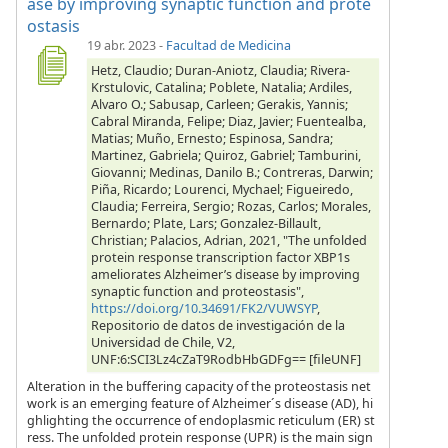
ase by improving synaptic function and prote
ostasis
19 abr. 2023
-
Facultad de Medicina
Hetz, Claudio; Duran-Aniotz, Claudia; Rivera-
Krstulovic, Catalina; Poblete, Natalia; Ardiles,
Alvaro O.; Sabusap, Carleen; Gerakis, Yannis;
Cabral Miranda, Felipe; Diaz, Javier; Fuentealba,
Matias; Muño, Ernesto; Espinosa, Sandra;
Martinez, Gabriela; Quiroz, Gabriel; Tamburini,
Giovanni; Medinas, Danilo B.; Contreras, Darwin;
Piña, Ricardo; Lourenci, Mychael; Figueiredo,
Claudia; Ferreira, Sergio; Rozas, Carlos; Morales,
Bernardo; Plate, Lars; Gonzalez-Billault,
Christian; Palacios, Adrian, 2021, "The unfolded
protein response transcription factor XBP1s
ameliorates Alzheimer’s disease by improving
synaptic function and proteostasis",
https://doi.org/10.34691/FK2/VUWSYP
,
Repositorio de datos de investigación de la
Universidad de Chile, V2,
UNF:6:SCI3Lz4cZaT9RodbHbGDFg== [fileUNF]
Alteration in the buffering capacity of the proteostasis net
work is an emerging feature of Alzheimer´s disease (AD), hi
ghlighting the occurrence of endoplasmic reticulum (ER) st
ress. The unfolded protein response (UPR) is the main sign