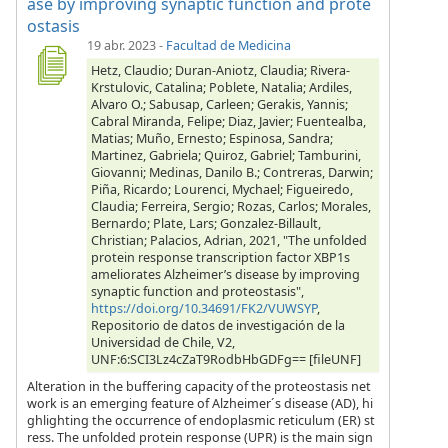
ase by improving synaptic function and prote
ostasis
19 abr. 2023
-
Facultad de Medicina
Hetz, Claudio; Duran-Aniotz, Claudia; Rivera-
Krstulovic, Catalina; Poblete, Natalia; Ardiles,
Alvaro O.; Sabusap, Carleen; Gerakis, Yannis;
Cabral Miranda, Felipe; Diaz, Javier; Fuentealba,
Matias; Muño, Ernesto; Espinosa, Sandra;
Martinez, Gabriela; Quiroz, Gabriel; Tamburini,
Giovanni; Medinas, Danilo B.; Contreras, Darwin;
Piña, Ricardo; Lourenci, Mychael; Figueiredo,
Claudia; Ferreira, Sergio; Rozas, Carlos; Morales,
Bernardo; Plate, Lars; Gonzalez-Billault,
Christian; Palacios, Adrian, 2021, "The unfolded
protein response transcription factor XBP1s
ameliorates Alzheimer’s disease by improving
synaptic function and proteostasis",
https://doi.org/10.34691/FK2/VUWSYP
,
Repositorio de datos de investigación de la
Universidad de Chile, V2,
UNF:6:SCI3Lz4cZaT9RodbHbGDFg== [fileUNF]
Alteration in the buffering capacity of the proteostasis net
work is an emerging feature of Alzheimer´s disease (AD), hi
ghlighting the occurrence of endoplasmic reticulum (ER) st
ress. The unfolded protein response (UPR) is the main sign