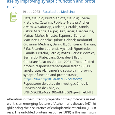
ase by improving synaptic function and prote
ostasis
19 abr. 2023
-
Facultad de Medicina
Hetz, Claudio; Duran-Aniotz, Claudia; Rivera-
Krstulovic, Catalina; Poblete, Natalia; Ardiles,
Alvaro O.; Sabusap, Carleen; Gerakis, Yannis;
Cabral Miranda, Felipe; Diaz, Javier; Fuentealba,
Matias; Muño, Ernesto; Espinosa, Sandra;
Martinez, Gabriela; Quiroz, Gabriel; Tamburini,
Giovanni; Medinas, Danilo B.; Contreras, Darwin;
Piña, Ricardo; Lourenci, Mychael; Figueiredo,
Claudia; Ferreira, Sergio; Rozas, Carlos; Morales,
Bernardo; Plate, Lars; Gonzalez-Billault,
Christian; Palacios, Adrian, 2021, "The unfolded
protein response transcription factor XBP1s
ameliorates Alzheimer’s disease by improving
synaptic function and proteostasis",
https://doi.org/10.34691/FK2/VUWSYP
,
Repositorio de datos de investigación de la
Universidad de Chile, V2,
UNF:6:SCI3Lz4cZaT9RodbHbGDFg== [fileUNF]
Alteration in the buffering capacity of the proteostasis net
work is an emerging feature of Alzheimer´s disease (AD), hi
ghlighting the occurrence of endoplasmic reticulum (ER) st
ress. The unfolded protein response (UPR) is the main sign