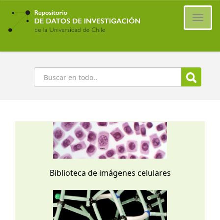
Ir
al
Cambi
contenido
naveg
principal
Buscar
Biblioteca de imágenes celulares