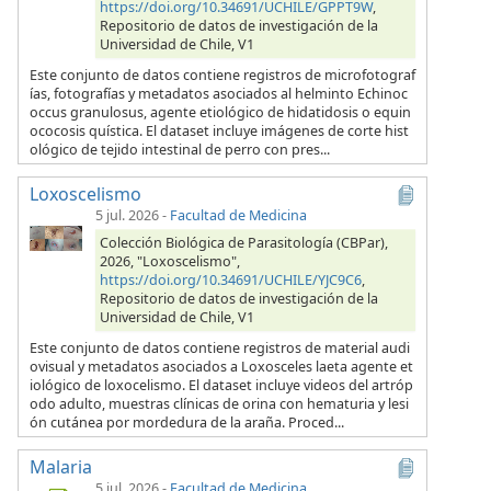
https://doi.org/10.34691/UCHILE/GPPT9W
,
Repositorio de datos de investigación de la
Universidad de Chile, V1
Este conjunto de datos contiene registros de microfotograf
ías, fotografías y metadatos asociados al helminto Echinoc
occus granulosus, agente etiológico de hidatidosis o equin
ococosis quística. El dataset incluye imágenes de corte hist
ológico de tejido intestinal de perro con pres...
Loxoscelismo
5 jul. 2026
-
Facultad de Medicina
Colección Biológica de Parasitología (CBPar),
2026, "Loxoscelismo",
https://doi.org/10.34691/UCHILE/YJC9C6
,
Repositorio de datos de investigación de la
Universidad de Chile, V1
Este conjunto de datos contiene registros de material audi
ovisual y metadatos asociados a Loxosceles laeta agente et
iológico de loxocelismo. El dataset incluye videos del artróp
odo adulto, muestras clínicas de orina con hematuria y lesi
ón cutánea por mordedura de la araña. Proced...
Malaria
5 jul. 2026
-
Facultad de Medicina