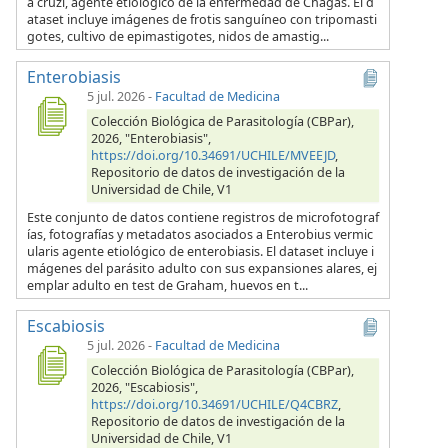
a cruzi, agente etiológico de la enfermedad de Chagas. El d
ataset incluye imágenes de frotis sanguíneo con tripomasti
gotes, cultivo de epimastigotes, nidos de amastig...
Enterobiasis
5 jul. 2026
-
Facultad de Medicina
Colección Biológica de Parasitología (CBPar),
2026, "Enterobiasis",
https://doi.org/10.34691/UCHILE/MVEEJD
,
Repositorio de datos de investigación de la
Universidad de Chile, V1
Este conjunto de datos contiene registros de microfotograf
ías, fotografías y metadatos asociados a Enterobius vermic
ularis agente etiológico de enterobiasis. El dataset incluye i
mágenes del parásito adulto con sus expansiones alares, ej
emplar adulto en test de Graham, huevos en t...
Escabiosis
5 jul. 2026
-
Facultad de Medicina
Colección Biológica de Parasitología (CBPar),
2026, "Escabiosis",
https://doi.org/10.34691/UCHILE/Q4CBRZ
,
Repositorio de datos de investigación de la
Universidad de Chile, V1