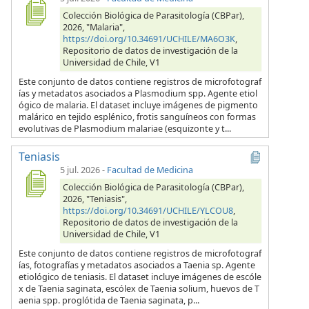
Colección Biológica de Parasitología (CBPar),
2026, "Malaria",
https://doi.org/10.34691/UCHILE/MA6O3K
,
Repositorio de datos de investigación de la
Universidad de Chile, V1
Este conjunto de datos contiene registros de microfotograf
ías y metadatos asociados a Plasmodium spp. Agente etiol
ógico de malaria. El dataset incluye imágenes de pigmento
malárico en tejido esplénico, frotis sanguíneos con formas
evolutivas de Plasmodium malariae (esquizonte y t...
Teniasis
5 jul. 2026
-
Facultad de Medicina
Colección Biológica de Parasitología (CBPar),
2026, "Teniasis",
https://doi.org/10.34691/UCHILE/YLCOU8
,
Repositorio de datos de investigación de la
Universidad de Chile, V1
Este conjunto de datos contiene registros de microfotograf
ías, fotografías y metadatos asociados a Taenia sp. Agente
etiológico de teniasis. El dataset incluye imágenes de escóle
x de Taenia saginata, escólex de Taenia solium, huevos de T
aenia spp. proglótida de Taenia saginata, p...