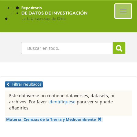
Ir
al
Cambi
contenido
naveg
principal
Buscar
Filtrar resultados
Este dataverse no contiene dataverses, datasets, ni
archivos. Por favor
identifíquese
para ver si puede
añadirlos.
Materia:
Ciencias de la Tierra y Medioambiente