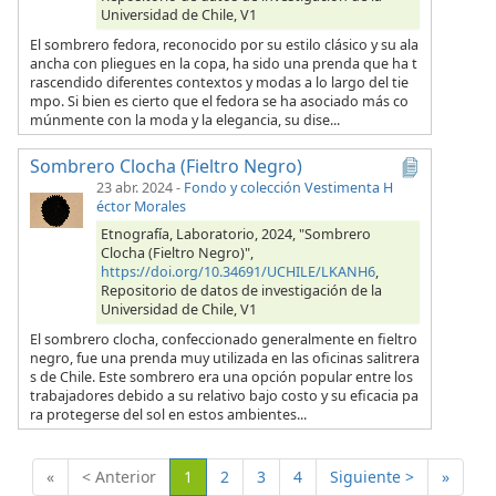
Universidad de Chile, V1
El sombrero fedora, reconocido por su estilo clásico y su ala
ancha con pliegues en la copa, ha sido una prenda que ha t
rascendido diferentes contextos y modas a lo largo del tie
mpo. Si bien es cierto que el fedora se ha asociado más co
múnmente con la moda y la elegancia, su dise...
Sombrero Clocha (Fieltro Negro)
23 abr. 2024
-
Fondo y colección Vestimenta H
éctor Morales
Etnografía, Laboratorio, 2024, "Sombrero
Clocha (Fieltro Negro)",
https://doi.org/10.34691/UCHILE/LKANH6
,
Repositorio de datos de investigación de la
Universidad de Chile, V1
El sombrero clocha, confeccionado generalmente en fieltro
negro, fue una prenda muy utilizada en las oficinas salitrera
s de Chile. Este sombrero era una opción popular entre los
trabajadores debido a su relativo bajo costo y su eficacia pa
ra protegerse del sol en estos ambientes...
(Actual)
«
< Anterior
1
2
3
4
Siguiente >
»