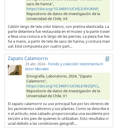
saco de harina",
https://doi.org/10.34691/UCHILE/6YUKNP
,
Repositorio de datos de investigación de la
Universidad de Chile, V4
Calzón largo de tela color blanco, con pretina elasticada. La
parte delantera fue restaurada en el museo y la parte traser
a lleva una costura a lo largo de las piernas. La pieza fue hec
ha a mano, a partir de tela de saco de harina, y costura man
ual. Está compuesta por cuatro part...
Zapato Calamorro
23 abr. 2024
-
Fondo y colección Vestimenta H
éctor Morales
Etnografía, Laboratorio, 2024, "Zapato
Calamorro",
https://doi.org/10.34691/UCHILE/W2QFCL
,
Repositorio de datos de investigación de la
Universidad de Chile, V1
El zapato calamorro su uso principal fue por los obreros de
los yacimientos salitreros y sus plantas. Como se describe e
n el artículo, este calzado proporcionaba una excelente pro
tección a los pies de quienes lo utilizaban. Esto resultaba cr
ucial debido a las condiciones geográfi...