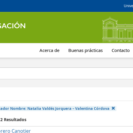
Unive
Acerca de
Buenas prácticas
Contacto
rador Nombre:
Natalia Valdés Jorquera – Valentina Córdova
 2 Resultados
rero Canotier