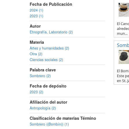
Fecha de Publicación
2024 (1)
2023 (1)
El Can
Autor
alreded
Etnografía, Laboratorio (2)
mun...
Materia
Somb
Artes y humanidades (2)
Otra (2)
Ciencias sociales (2)
Palabra clave
El Bomb
Sombrero (2)
Este p
en St. Ja
Fecha de depósito
2023 (2)
Afiliación del autor
Antropología (2)
Clasificación de materias Término
Sombrero ((Bombín)) (1)