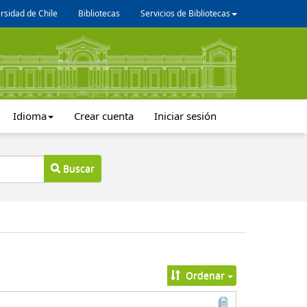
rsidad de Chile
Bibliotecas
Servicios de Bibliotecas
Idioma
Crear cuenta
Iniciar sesión
Buscar
Ordenar