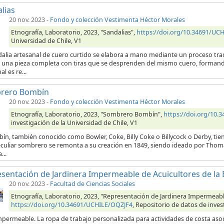
lias
20 nov. 2023
-
Fondo y colección Vestimenta Héctor Morales
Etnografía, Laboratorio, 2023, "Sandalias",
https://doi.org/10.34691/UC
Universidad de Chile, V1
alia artesanal de cuero curtido se elabora a mano mediante un proceso trad
r una pieza completa con tiras que se desprenden del mismo cuero, formando
al es re...
rero Bombín
20 nov. 2023
-
Fondo y colección Vestimenta Héctor Morales
Etnografía, Laboratorio, 2023, "Sombrero Bombín",
https://doi.org/10
investigación de la Universidad de Chile, V1
ín, también conocido como Bowler, Coke, Billy Coke o Billycock o Derby, tien
eculiar sombrero se remonta a su creación en 1849, siendo ideado por Thom
...
sentación de Jardinera Impermeable de Acuicultores de la 
20 nov. 2023
-
Facultad de Ciencias Sociales
Etnografía, Laboratorio, 2023, "Representación de Jardinera Impermeable
https://doi.org/10.34691/UCHILE/OQZJF4
, Repositorio de datos de inves
impermeable. La ropa de trabajo personalizada para actividades de costa aso