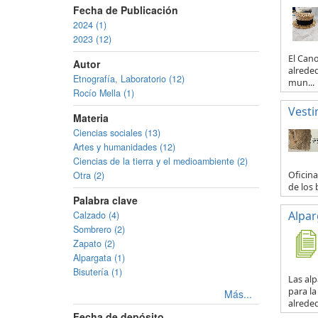
Fecha de Publicación
2024 (1)
2023 (12)
El Can
Autor
alreded
Etnografía, Laboratorio (12)
mun...
Rocío Mella (1)
Vesti
Materia
Ciencias sociales (13)
Artes y humanidades (12)
Ciencias de la tierra y el medioambiente (2)
Oficina
Otra (2)
de los 
Palabra clave
Alpar
Calzado (4)
Sombrero (2)
Zapato (2)
Alpargata (1)
Bisutería (1)
Las al
para la
Más...
alreded
Fecha de depósito