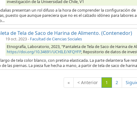
investigación de la Universidad de Chile, V1
dalias presentan un rol difuso a la hora de comprender la configuración de
ras, puesto que aunque pareciera que no es el calzado idóneo para labores a
...
leta de Tela de Saco de Harina de Alimento. (Contenedor)
19 oct. 2023
-
Facultad de Ciencias Sociales
Etnografía, Laboratorio, 2023, "Pantaleta de Tela de Saco de Harina de 
https://doi.org/10.34691/UCHILE/XFQYFP
, Repositorio de datos de inves
largo de tela color blanco, con pretina elasticada. La parte delantera fue res
o de las piernas. La pieza fue hecha a mano, a partir de tela de saco de hari
(Actual)
«
< Anterior
1
2
Sigui