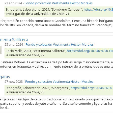
23 abr. 2024
-
Fondo y colección Vestimenta Héctor Morales
Etnografía, Laboratorio, 2024, "Sombrero Canotier",
https://doi.org/1
investigación de la Universidad de Chile, V1
otier, también conocido como Boat o Gondolero, tiene una historia intrigant
or de 1880 en Venecia, deriva su nombre del término francés "du canotaje", 
menta Salitrera
25 ene. 2024
-
Fondo y colección Vestimenta Héctor Morales
Rocío Mella, 2023, "Vestimenta Salitrera",
https://doi.org/10.34691/UC
la Universidad de Chile, V2
 Salitrera Dolores. La estructura es de tipo tela es sarga mayoritariamente, a 
botones en bragueta, y del recubrimiento interior de la pretina que es una t
gatas
27 nov. 2023
-
Fondo y colección Vestimenta Héctor Morales
Etnografía, Laboratorio, 2023, "Alpargatas",
https://doi.org/10.34691/U
la Universidad de Chile, V3
pargatas son un tipo de calzado tradicional confeccionado principalmente 
 parte superior y suelas de yute o cáñamo. Su diseño cómodo y ligero las ha
or d...