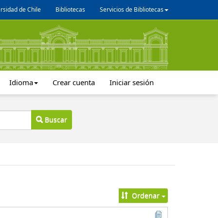
rsidad de Chile
Bibliotecas
Servicios de Bibliotecas
Idioma
Crear cuenta
Iniciar sesión
Buscar
Ordenar