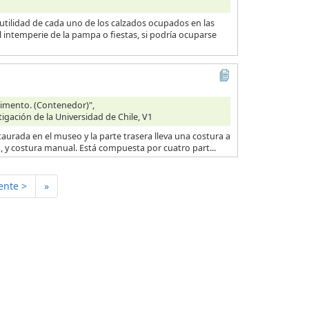
 utilidad de cada uno de los calzados ocupados en las
l intemperie de la pampa o fiestas, si podría ocuparse
Alimento. (Contenedor)",
tigación de la Universidad de Chile, V1
taurada en el museo y la parte trasera lleva una costura a
na, y costura manual. Está compuesta por cuatro part...
ente >
»