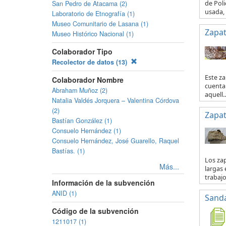
de Pol
San Pedro de Atacama (2)
usada, l
Laboratorio de Etnografía (1)
Museo Comunitario de Lasana (1)
Zapat
Museo Histórico Nacional (1)
Colaborador Tipo
Recolector de datos (13)
Este za
Colaborador Nombre
cuenta 
Abraham Muñoz (2)
aquell..
Natalia Valdés Jorquera – Valentina Córdova
(2)
Zapat
Bastían González (1)
Consuelo Hernández (1)
Consuelo Hernández, José Guarello, Raquel
Bastías. (1)
Los za
Más...
largas 
trabajo 
Información de la subvención
ANID (1)
Sanda
Código de la subvención
1211017 (1)