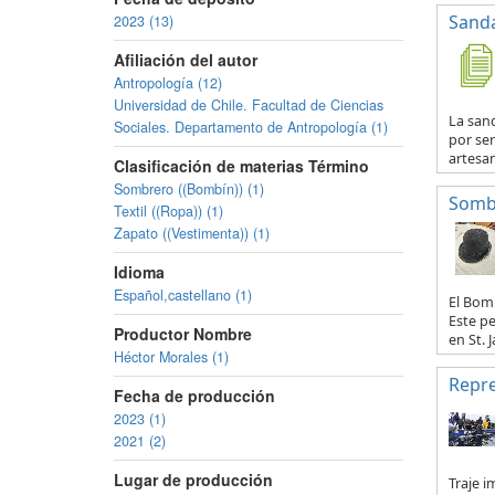
Sanda
2023 (13)
Afiliación del autor
Antropología (12)
Universidad de Chile. Facultad de Ciencias
La sand
Sociales. Departamento de Antropología (1)
por se
artesan
Clasificación de materias Término
Sombrero ((Bombín)) (1)
Somb
Textil ((Ropa)) (1)
Zapato ((Vestimenta)) (1)
Idioma
Español,castellano (1)
El Bomb
Este p
Productor Nombre
en St. Ja
Héctor Morales (1)
Repre
Fecha de producción
2023 (1)
2021 (2)
Lugar de producción
Traje 