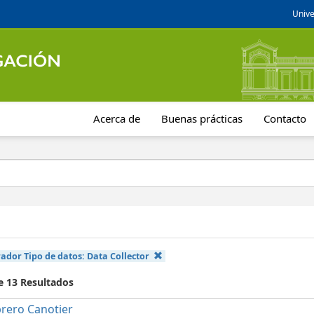
Unive
Acerca de
Buenas prácticas
Contacto
ador Tipo de datos:
Data Collector
e 13 Resultados
rero Canotier