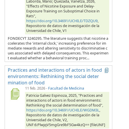
Laborda, Mario; Quezada, Vanetza, 2026,
"Effects of Nicotine Exposure and Delay-
Exposure Training on Suboptimal Choice in
Rats",
https://doi.org/10.34691/UCHILE/TDZQU9
,
Repositorio de datos de investigación de la
Universidad de Chile, V1
FONDECYT 3240295. The literature suggests that nicotine a
ccelerates the 'internal clock,' increasing preference for im
mediate rewards and altering sensitivity to discriminative c
ues associated with delayed consequences. This experimen
t evaluated whether a behavioral training proc...
Practices and interactions of actors in food
environments: Rethinking the social deter
mination of food
11 feb. 2026
-
Facultad de Medicina
Patricia Galvez Espinoza, 2025, "Practices and
interactions of actors in food environments:
Rethinking the social determination of food",
https://doi.org/10.34691/UCHILE/WGDM3L
,
Repositorio de datos de investigación de la
Universidad de Chile, V2,
UNF:6:PlwjqV5mgGre9bF5Gw4kzQ== [fileUNF]