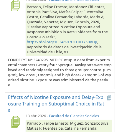
Parrado, Felipe Ernesto; Mardonez Cifuentes,
Antonia Paz; Silva, Matías Felipe; Fuentealba
Castro, Catalina Fernanda; Laborda, Mario A;
Quezada, Vanetza; Miguez, Gonzalo, 2026,
"Passive Vaporized Nicotine Exposure and
Response Inhibition in Rats: Evidence from the
Go/No-Go Task",
https://doi.org/10.34691/UCHILE/5BVOJI
,
Repositorio de datos de investigación de la
Universidad de Chile, V1
FONDECYT N° 3240295. MED PC otuput data from experim
ental chambers.Twenty-four Sprague Dawley rats were emp
loyed and randomly assigned to three groups: control (0 m
g/ml), low dose (3 mg/ml), and high dose (20 mg/ml) of vap
orized nicotine. Exposure was administered via the passiv
e...
Effects of Nicotine Exposure and Delay-Exp
osure Training on Suboptimal Choice in Rat
s
13 abr. 2026
-
Facultad de Ciencias Sociales
Parrado , Felipe Ernesto; Miguez, Gonzalo; Silva,
Matías F; Fuentealba, Catalina Fernanda;