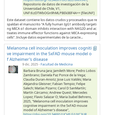
Repositorio de datos de investigación de la
Universidad de Chile, V1,
UNF:6:zDTWbOGn9hMLPBEkI8IF4A== [fileUNF]
Este dataset contiene los datos crudos y procesados que re
spaldan el manuscrito “A fully human IgG1 antibody targeti
ng MICA α1 domain inhibits interaction with NKG2D and ac
tivates immune effector functions against MICA-expressing
cells”. Incluye datos experimentales de la caracte...
Melanoma cell inoculation improves cogniti
ve impairment in the 5xFAD mouse model o
f Alzheimer’s disease
9 dic. 2025
-
Facultad de Medicina
Barbara Bruna Jara; Jamileth More; Pedro Lobos
Zambrano; Daniela Paz Ponce de la Vega;
Claudia Duran-Aniotz; Jose Luis Valdés; Maria
Alejandra Gleisner; Fabian Tempio; Felipe
Salech; Matías Pizarro; Carol D SanMartín;
Martín Cárcamo; Andrew Quest; Mercedes
Lopez; Flavio Salazar O; Maria Isabel Behrens,
2025, "Melanoma cell inoculation improves
cognitive impairment in the 5xFAD mouse
model of Alzheimer’s disease",
https://doi.org/10.34691/UCHILE/UYC3UR
,