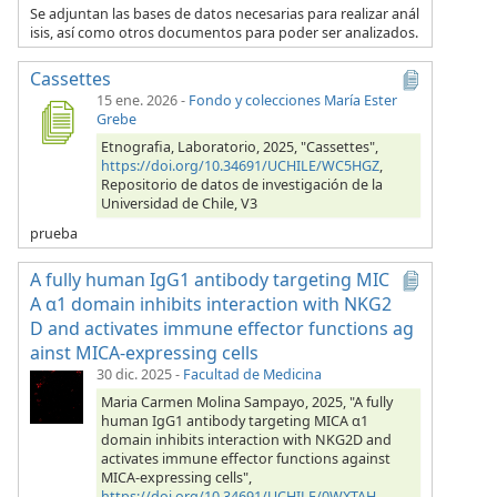
Se adjuntan las bases de datos necesarias para realizar anál
isis, así como otros documentos para poder ser analizados.
Cassettes
15 ene. 2026
-
Fondo y colecciones María Ester
Grebe
Etnografia, Laboratorio, 2025, "Cassettes",
https://doi.org/10.34691/UCHILE/WC5HGZ
,
Repositorio de datos de investigación de la
Universidad de Chile, V3
prueba
A fully human IgG1 antibody targeting MIC
A α1 domain inhibits interaction with NKG2
D and activates immune effector functions ag
ainst MICA-expressing cells
30 dic. 2025
-
Facultad de Medicina
Maria Carmen Molina Sampayo, 2025, "A fully
human IgG1 antibody targeting MICA α1
domain inhibits interaction with NKG2D and
activates immune effector functions against
MICA-expressing cells",
https://doi.org/10.34691/UCHILE/0WXTAH
,