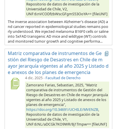
Repositorio de datos de investigación de la
Universidad de Chile, V2,
UNF:6:nVCODfzbWscGFgmS53OoYA== [fileUNF]
The inverse association between Alzheimer’s disease (AD) a
nd cancer reported in epidemiological studies remains poo
rly understood. We injected melanoma B16F0 cells or saline
into 5xFAD transgenic AD mice and wildtype (WT) controls
and monitored tumor growth and cognitive performa...
Matriz comparativa de instrumentos de Ge
stión del Riesgo de Desastres en Chile de m
ayor jerarquía vigentes al año 2025 y Listado d
e anexos de los planes de emergencia
4 dic. 2025
-
Facultad de Derecho
Zamorano Farias, Sebastian, 2025, "Matriz
comparativa de instrumentos de Gestión del
Riesgo de Desastres en Chile de mayor jerarquía
vigentes al año 2025 y Listado de anexos de los
planes de emergencia",
https://doi.org/10.34691/UCHILE/MVENZB
,
Repositorio de datos de investigación de la
Universidad de Chile, V1,
UNF:6:NL/aDCGk7KO9WR/8j1Tmpw== [fileUNF]