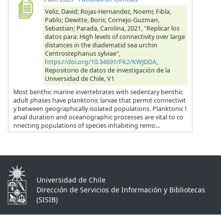
Veliz, David; Rojas-Hernandez, Noemi; Fibla,
Pablo; Dewitte, Boris; Cornejo-Guzman,
Sebastian; Parada, Carolina, 2021, "Replicar los
datos para: High levels of connectivity over large
distances in the diadematid sea urchin
Centrostephanus sylviae",
https://doi.org/10.34691/FK2/KWJDDA
,
Repositorio de datos de investigación de la
Universidad de Chile, V1
Most benthic marine invertebrates with sedentary benthic
adult phases have planktonic larvae that permit connectivit
y between geographically isolated populations. Planktonic l
arval duration and oceanographic processes are vital to co
nnecting populations of species inhabiting remo...
Universidad de Chile
Dirección de Servicios de Información y Bibliotecas
(SISIB)