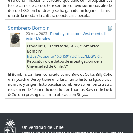
e su denominación al parecido que tiene con el popular pas
tel de carne de cerdo. Este sombrero tuvo sus inicios alrede
dor de 1830, en Londres, y se ha ganado un lugar en la hist
oria de la moda y la cultura debido a su pecul...
Sombrero Bombín
20 nov. 2023
-
Fondo y colección Vestimenta H
éctor Morales
Etnografía, Laboratorio, 2023, "Sombrero
Bombín",
https://doi.org/10.34691/UCHILE/LLGWKT
,
Repositorio de datos de investigación de la
Universidad de Chile, V1
El Bombín, también conocido como Bowler, Coke, Billy Coke
o Billycock o Derby, tiene una fascinante historia ligada a su
nombre y origen. Este peculiar sombrero se remonta a su c
reación en 1849, siendo ideado por Thomas Bowler de Lock
& Co, una prestigiosa firma ubicada en St. Ja...
Universidad de Chile