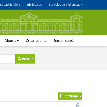
rsidad de Chile
Bibliotecas
Servicios de Bibliotecas
Idioma
Crear cuenta
Iniciar sesión
Buscar
Ordenar