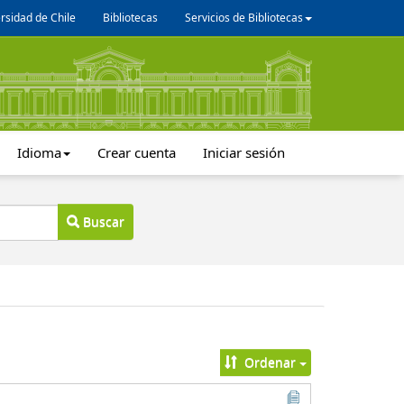
rsidad de Chile
Bibliotecas
Servicios de Bibliotecas
Idioma
Crear cuenta
Iniciar sesión
Buscar
Ordenar