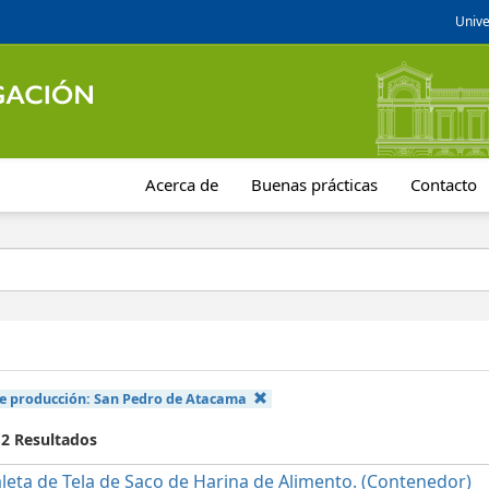
Unive
Acerca de
Buenas prácticas
Contacto
e producción:
San Pedro de Atacama
 2 Resultados
leta de Tela de Saco de Harina de Alimento. (Contenedor)