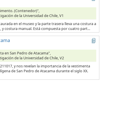
Alimento. (Contenedor)",
tigación de la Universidad de Chile, V1
taurada en el museo y la parte trasera lleva una costura a
na, y costura manual. Está compuesta por cuatro part...
acama
enta en San Pedro de Atacama",
tigación de la Universidad de Chile, V2
11017, y nos revelan la importancia de la vestimenta
dígena de San Pedro de Atacama durante el siglo XX.