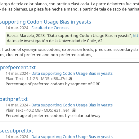
largo de tela color blanco, con pretina elasticada. La parte delantera fue res
o de las piernas. La pieza fue hecha a mano, a partir de tela de saco de hari
supporting Codon Usage Bias in yeasts
14 mar. 2024
-
Facultad de Ciencias
Baeza, Marcelo, 2023, "Data supporting Codon Usage Bias in yeasts",
htt
datos de investigación de la Universidad de Chile, V2
: fraction of synonymous codons, expression levels, predicted secondary struc
ns, cluster of preferred and non-preferred codons,
refpercent.txt
14 mar. 2024 -
Data supporting Codon Usage Bias in yeasts
Plain Text - 1.1 GB -
MD5: d88...f7d
Percentage of preferred codons by segment of ORF
pathpref.txt
14 mar. 2024 -
Data supporting Codon Usage Bias in yeasts
Plain Text - 40.2 MB -
MD5: e31...9e1
Percentage of preferred codons by cellular pathway
secsubpref.txt
14 mar. 2024 -
Data supporting Codon Usage Bias in yeasts