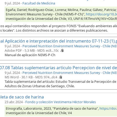
9 jul. 2024
-
Facultad de Medicina
Egaña, Daniel; Rodríguez-Osiac, Lorena; Molina, Paulina; Gálvez, Patricia;
Environment Measures Survey - Chile (NEMS-P-Ch)",
https://doi.org/10
investigación de la Universidad de Chile, V3, UNF:6:1R7lmoVKj1KV+OIzc
tos aquí contenidos responden al proyecto FONIS “Evaluando ambientes alim
as locales". Los distintos archivos se asocian a diferentes publicaciones.
l Aplicación e interpretación del instrumento 07-11-23 (1).
9 jul. 2024 -
Perceived Nutrition Environment Measures Survey - Chile (N
Adobe PDF - 5.3 MB -
MD5: ec8...10c
Manual de aplicación NEMS-P-Ch
07.08 Tablas suplementarias articulo Percepcion de nivel 
9 jul. 2024 -
Perceived Nutrition Environment Measures Survey - Chile (N
MS Word - 30.1 KB -
MD5: 974...dc4
Tabla suplementaria del artículo: Estudio Transversal de la Percepción d
Adultos de Zonas Urbanas de Santiago, Chile.
leta de saco de harina
23 abr. 2024
-
Fondo y colección Vestimenta Héctor Morales
Etnografía, Laboratorio, 2023, "Pantaleta de saco de harina",
https://do
investigación de la Universidad de Chile, V4