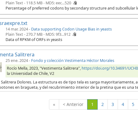
Plain Text - 118.5 MB -
MD5: eec...520
Percentage of preferred codons by secondary structure and subcellular l
sraexpre.txt
14 mar. 2024 -
Data supporting Codon Usage Bias in yeasts
Plain Text - 270.7 MB -
MD5: 9f3...912
Data of RPKM of ORFs in yeasts
menta Salitrera
25 ene. 2024
-
Fondo y colección Vestimenta Héctor Morales
Rocío Mella, 2023, "Vestimenta Salitrera",
https://doi.org/10.34691/UC
la Universidad de Chile, V2
 Salitrera Dolores. La estructura es de tipo tela es sarga mayoritariamente, a 
botones en bragueta, y del recubrimiento interior de la pretina que es una t
(Actual)
«
< Anterior
1
2
3
4
5