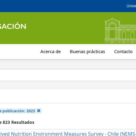
Unive
Acerca de
Buenas prácticas
Contacto
e publicación:
2023
de 823 Resultados
ived Nutrition Environment Measures Survey - Chile (NEMS