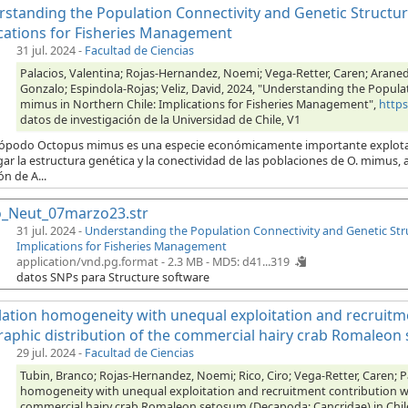
standing the Population Connectivity and Genetic Structur
cations for Fisheries Management
31 jul. 2024
-
Facultad de Ciencias
Palacios, Valentina; Rojas-Hernandez, Noemi; Vega-Retter, Caren; Araned
Gonzalo; Espindola-Rojas; Veliz, David, 2024, "Understanding the Popula
mimus in Northern Chile: Implications for Fisheries Management",
http
datos de investigación de la Universidad de Chile, V1
alópodo Octopus mimus es una especie económicamente importante explotada 
gar la estructura genética y la conectividad de las poblaciones de O. mimu
ón de A...
o_Neut_07marzo23.str
31 jul. 2024 -
Understanding the Population Connectivity and Genetic Str
Implications for Fisheries Management
application/vnd.pg.format - 2.3 MB -
MD5: d41...319
datos SNPs para Structure software
ation homogeneity with unequal exploitation and recruitm
aphic distribution of the commercial hairy crab Romaleon 
29 jul. 2024
-
Facultad de Ciencias
Tubin, Branco; Rojas-Hernandez, Noemi; Rico, Ciro; Vega-Retter, Caren; Pa
homogeneity with unequal exploitation and recruitment contribution wi
commercial hairy crab Romaleon setosum (Decapoda: Cancridae) in Chil