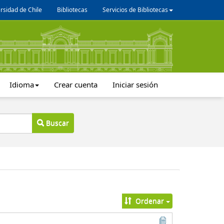
rsidad de Chile
Bibliotecas
Servicios de Bibliotecas
Idioma
Crear cuenta
Iniciar sesión
Buscar
Ordenar