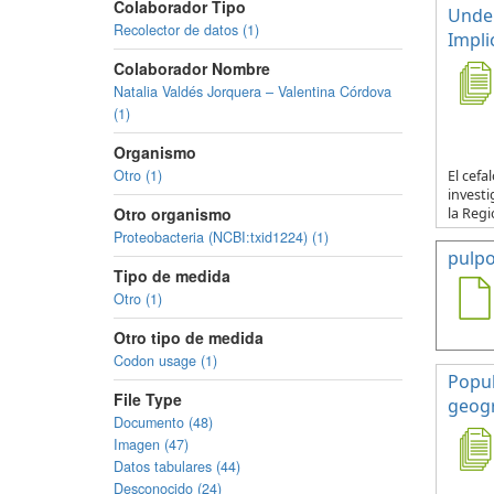
Colaborador Tipo
Under
Recolector de datos (1)
Impli
Colaborador Nombre
Natalia Valdés Jorquera – Valentina Córdova
(1)
Organismo
Otro (1)
El cef
investi
Otro organismo
la Regi
Proteobacteria (NCBI:txid1224) (1)
pulp
Tipo de medida
Otro (1)
Otro tipo de medida
Codon usage (1)
Popul
File Type
geogr
Documento (48)
Imagen (47)
Datos tabulares (44)
Desconocido (24)