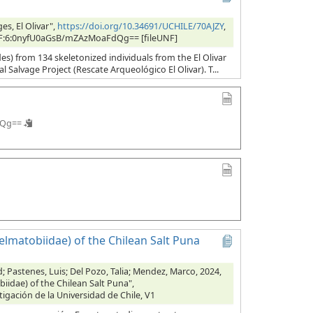
s, El Olivar",
https://doi.org/10.34691/UCHILE/70AJZY
,
, UNF:6:0nyfU0aGsB/mZAzMoaFdQg== [fileUNF]
es) from 134 skeletonized individuals from the El Olivar
l Salvage Project (Rescate Arqueológico El Olivar). T...
dQg==
lmatobiidae) of the Chilean Salt Puna
id; Pastenes, Luis; Del Pozo, Talia; Mendez, Marco, 2024,
idae) of the Chilean Salt Puna",
tigación de la Universidad de Chile, V1