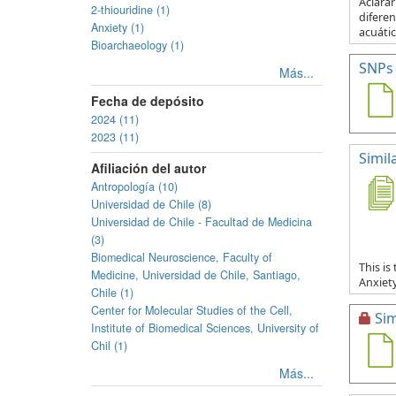
Aclarar
2-thiouridine (1)
diferen
Anxiety (1)
acuátic
Bioarchaeology (1)
SNPs 
Más...
Fecha de depósito
2024 (11)
2023 (11)
Simil
Afiliación del autor
Antropología (10)
Universidad de Chile (8)
Universidad de Chile - Facultad de Medicina
(3)
Biomedical Neuroscience, Faculty of
This is
Medicine, Universidad de Chile, Santiago,
Anxiet
Chile (1)
Center for Molecular Studies of the Cell,
Sim
Institute of Biomedical Sciences, University of
Chil (1)
Más...