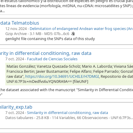
 el estatus taxonómico y la distribución de especies en peligro es crucial p
tes líneas de evidencia (morfología, mtDNA, nu-cDNA: microsatélites y SNP) 
a...
data Telmatobius
12 nov. 2024 -
Delimitation of endangered Andean water frog species (Anu
Gzip Archive - 3.1 MB -
MD5: 07b...6c6
genlight file containing the SNPs data of this study
arity in differential conditioning, raw data
7 oct. 2024
-
Facultad de Ciencias Sociales
Matías González; Vanetza Quezada-Scholz; Mario A. Laborda; Viviana Sáe
Francisca Bertin; Javier Bustamante; Felipe Alfaro; Felipe Parrado; Gonzalo
raw data",
https://doi.org/10.34691/UCHILE/H7DMGI
, Repositorio de dat
UNF:6:7P3s+mDedfvs6uYQN0RA9A== [fileUNF]
 the dataset associated with the manuscript "Similarity in Differential Condit
y"
ilarity_exp.tab
7 oct. 2024 -
Similarity in differential conditioning, raw data
Datos tabulares - 25.8 KB
- 114 Variables, 66 Observaciones -
UNF:6:7P3s.