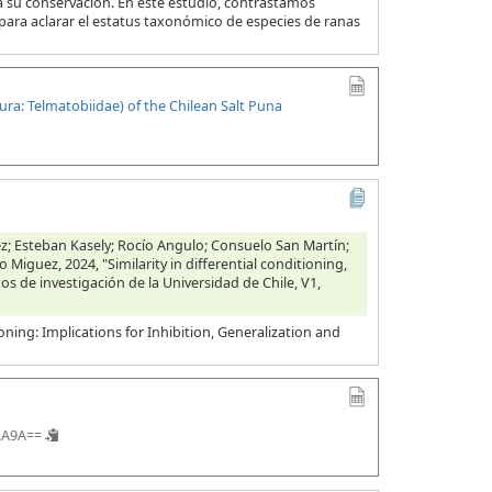
ara su conservación. En este estudio, contrastamos
para aclarar el estatus taxonómico de especies de ranas
ra: Telmatobiidae) of the Chilean Salt Puna
z; Esteban Kasely; Rocío Angulo; Consuelo San Martín;
 Miguez, 2024, "Similarity in differential conditioning,
os de investigación de la Universidad de Chile, V1,
ioning: Implications for Inhibition, Generalization and
..A9A==