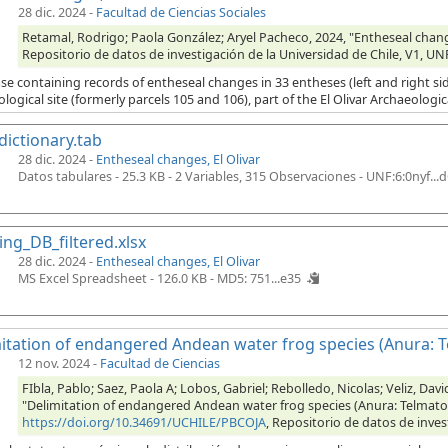
28 dic. 2024
-
Facultad de Ciencias Sociales
Retamal, Rodrigo; Paola González; Aryel Pacheco, 2024, "Entheseal change
Repositorio de datos de investigación de la Universidad de Chile, V1
e containing records of entheseal changes in 33 entheses (left and right sid
logical site (formerly parcels 105 and 106), part of the El Olivar Archaeologica
dictionary.tab
28 dic. 2024 -
Entheseal changes, El Olivar
Datos tabulares - 25.3 KB
- 2 Variables, 315 Observaciones -
UNF:6:0nyf...
ng_DB_filtered.xlsx
28 dic. 2024 -
Entheseal changes, El Olivar
MS Excel Spreadsheet - 126.0 KB -
MD5: 751...e35
itation of endangered Andean water frog species (Anura: Te
12 nov. 2024
-
Facultad de Ciencias
FIbla, Pablo; Saez, Paola A; Lobos, Gabriel; Rebolledo, Nicolas; Veliz, Dav
"Delimitation of endangered Andean water frog species (Anura: Telmatobi
https://doi.org/10.34691/UCHILE/PBCOJA
, Repositorio de datos de inves