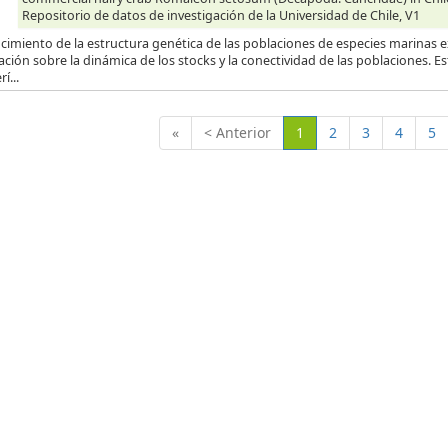
Repositorio de datos de investigación de la Universidad de Chile, V1
ocimiento de la estructura genética de las poblaciones de especies marinas 
ción sobre la dinámica de los stocks y la conectividad de las poblaciones. Est
í...
(Actual)
«
< Anterior
1
2
3
4
5