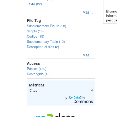
Texto (22)
El con
Más...
informa
File Tag
pesquer
Supplementary Figure (28)
Scripts (18)
Código (15)
Supplementary Table (12)
Description of files (2)
Más...
Access
Público (180)
Restringido (15)
Métricas
Citas
4
By