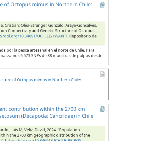
e of Octopus mimus in Northern Chile:
a, Cristian; Olea-Stranger, Gonzalo; Araya-Goncalves,
tion Connectivity and Genetic Structure of Octopus
s://doi.org/10.34691/UCHILE/YWAXF7
, Repositorio de
por la pesca artesanal en el norte de Chile. Para
s, analizamos 6,573 SNPs de 88 muestras de pulpos desde
ucture of Octopus mimus in Northern Chile:
ent contribution within the 2700 km
setosum (Decapoda: Cancridae) in Chile
rdo, Luis M; Veliz, David, 2024, "Population
thin the 2700 km geographic distribution of the
e",
https://doi.org/10.34691/UCHILE/BEIBGY
,