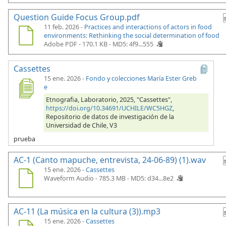
Question Guide Focus Group.pdf
11 feb. 2026 -
Practices and interactions of actors in food
environments: Rethinking the social determination of food
Adobe PDF - 170.1 KB -
MD5: 4f9...555
Cassettes
15 ene. 2026
-
Fondo y colecciones María Ester Greb
e
Etnografia, Laboratorio, 2025, "Cassettes",
https://doi.org/10.34691/UCHILE/WC5HGZ
,
Repositorio de datos de investigación de la
Universidad de Chile, V3
prueba
AC-1 (Canto mapuche, entrevista, 24-06-89) (1).wav
15 ene. 2026 -
Cassettes
Waveform Audio - 785.3 MB -
MD5: d34...8e2
AC-11 (La música en la cultura (3)).mp3
15 ene. 2026 -
Cassettes