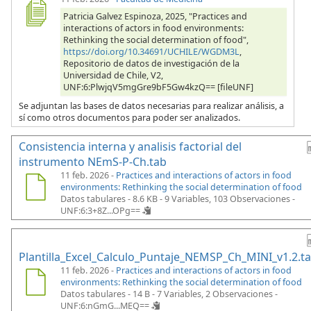
Patricia Galvez Espinoza, 2025, "Practices and
interactions of actors in food environments:
Rethinking the social determination of food",
https://doi.org/10.34691/UCHILE/WGDM3L
,
Repositorio de datos de investigación de la
Universidad de Chile, V2,
UNF:6:PlwjqV5mgGre9bF5Gw4kzQ== [fileUNF]
Se adjuntan las bases de datos necesarias para realizar análisis, a
sí como otros documentos para poder ser analizados.
Consistencia interna y analisis factorial del
instrumento NEmS-P-Ch.tab
11 feb. 2026 -
Practices and interactions of actors in food
environments: Rethinking the social determination of food
Datos tabulares - 8.6 KB
- 9 Variables, 103 Observaciones -
UNF:6:3+8Z...OPg==
Plantilla_Excel_Calculo_Puntaje_NEMSP_Ch_MINI_v1.2.t
11 feb. 2026 -
Practices and interactions of actors in food
environments: Rethinking the social determination of food
Datos tabulares - 14 B
- 7 Variables, 2 Observaciones -
UNF:6:nGmG...MEQ==