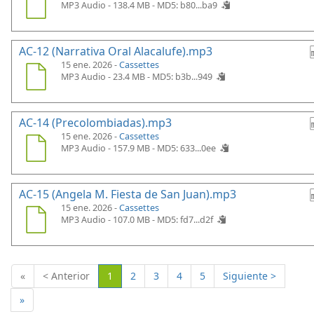
MP3 Audio - 138.4 MB -
MD5: b80...ba9
AC-12 (Narrativa Oral Alacalufe).mp3
15 ene. 2026 -
Cassettes
MP3 Audio - 23.4 MB -
MD5: b3b...949
AC-14 (Precolombiadas).mp3
15 ene. 2026 -
Cassettes
MP3 Audio - 157.9 MB -
MD5: 633...0ee
AC-15 (Angela M. Fiesta de San Juan).mp3
15 ene. 2026 -
Cassettes
MP3 Audio - 107.0 MB -
MD5: fd7...d2f
(Actual)
«
< Anterior
1
2
3
4
5
Siguiente >
»