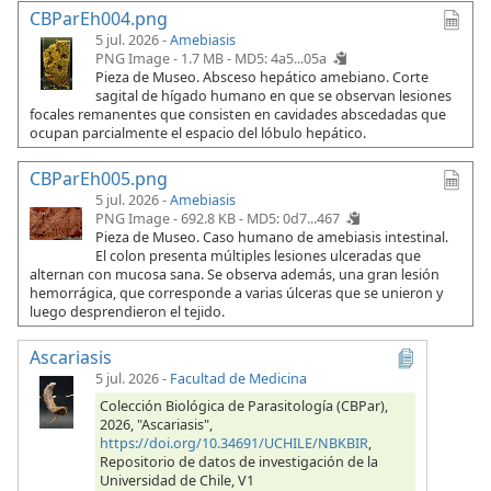
CBParEh004.png
5 jul. 2026 -
Amebiasis
PNG Image - 1.7 MB -
MD5: 4a5...05a
Pieza de Museo. Absceso hepático amebiano. Corte
sagital de hígado humano en que se observan lesiones
focales remanentes que consisten en cavidades abscedadas que
ocupan parcialmente el espacio del lóbulo hepático.
CBParEh005.png
5 jul. 2026 -
Amebiasis
PNG Image - 692.8 KB -
MD5: 0d7...467
Pieza de Museo. Caso humano de amebiasis intestinal.
El colon presenta múltiples lesiones ulceradas que
alternan con mucosa sana. Se observa además, una gran lesión
hemorrágica, que corresponde a varias úlceras que se unieron y
luego desprendieron el tejido.
Ascariasis
5 jul. 2026
-
Facultad de Medicina
Colección Biológica de Parasitología (CBPar),
2026, "Ascariasis",
https://doi.org/10.34691/UCHILE/NBKBIR
,
Repositorio de datos de investigación de la
Universidad de Chile, V1