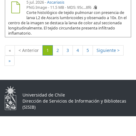
5 jul. 2026 -
Ascariasis
PNG Image - 11.5 MB -
MD5: 95c...8f6
Corte histológico de tejido pulmonar con presencia de
larva L2 de Ascaris lumbricoides y observado a 10x. En el
centro de la imagen se destaca la larva de color azul seccionada
longitudinalmente. El tejido circundante presenta infiltrado
inflamatorio.
(Actual)
«
< Anterior
1
2
3
4
5
Siguiente >
»
Universidad de Chile
Dirección de Servicios de Información y Bibliotecas
(SISIB)