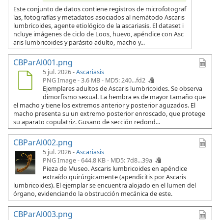
Este conjunto de datos contiene registros de microfotograf
ías, fotografías y metadatos asociados al nemátodo Ascaris
lumbricoides, agente etiológico de la ascariasis. El dataset i
ncluye imágenes de ciclo de Loos, huevo, apéndice con Asc
aris lumbricoides y parásito adulto, macho y...
CBParAl001.png
5 jul. 2026 -
Ascariasis
PNG Image - 3.6 MB -
MD5: 240...fd2
Ejemplares adultos de Ascaris lumbricoides. Se observa
dimorfismo sexual. La hembra es de mayor tamaño que
el macho y tiene los extremos anterior y posterior aguzados. El
macho presenta su un extremo posterior enroscado, que protege
su aparato copulatriz. Gusano de sección redond...
CBParAl002.png
5 jul. 2026 -
Ascariasis
PNG Image - 644.8 KB -
MD5: 7d8...39a
Pieza de Museo. Ascaris lumbricoides en apéndice
extraído quirúrgicamente (apendicitis por Ascaris
lumbricoides). El ejemplar se encuentra alojado en el lumen del
órgano, evidenciando la obstrucción mecánica de este.
CBParAl003.png