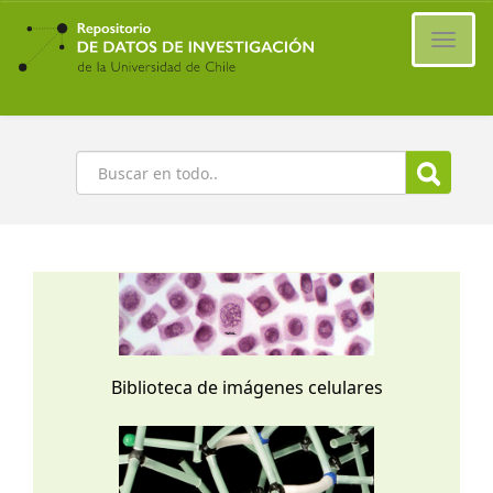
Ir
al
Cambi
contenido
naveg
principal
Buscar
Biblioteca de imágenes celulares