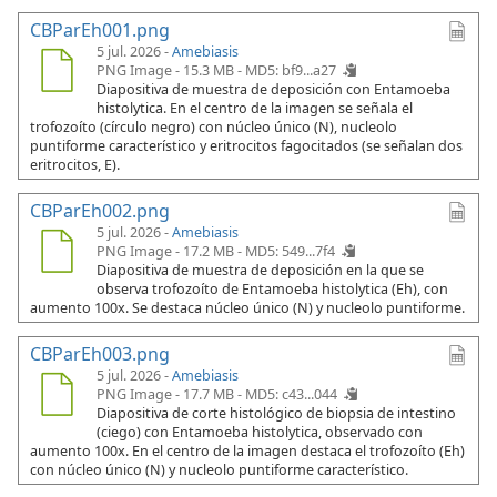
CBParEh001.png
5 jul. 2026 -
Amebiasis
PNG Image - 15.3 MB -
MD5: bf9...a27
Diapositiva de muestra de deposición con Entamoeba
histolytica. En el centro de la imagen se señala el
trofozoíto (círculo negro) con núcleo único (N), nucleolo
puntiforme característico y eritrocitos fagocitados (se señalan dos
eritrocitos, E).
CBParEh002.png
5 jul. 2026 -
Amebiasis
PNG Image - 17.2 MB -
MD5: 549...7f4
Diapositiva de muestra de deposición en la que se
observa trofozoíto de Entamoeba histolytica (Eh), con
aumento 100x. Se destaca núcleo único (N) y nucleolo puntiforme.
CBParEh003.png
5 jul. 2026 -
Amebiasis
PNG Image - 17.7 MB -
MD5: c43...044
Diapositiva de corte histológico de biopsia de intestino
(ciego) con Entamoeba histolytica, observado con
aumento 100x. En el centro de la imagen destaca el trofozoíto (Eh)
con núcleo único (N) y nucleolo puntiforme característico.