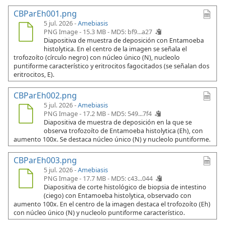
CBParEh001.png
5 jul. 2026 -
Amebiasis
PNG Image - 15.3 MB -
MD5: bf9...a27
Diapositiva de muestra de deposición con Entamoeba
histolytica. En el centro de la imagen se señala el
trofozoíto (círculo negro) con núcleo único (N), nucleolo
puntiforme característico y eritrocitos fagocitados (se señalan dos
eritrocitos, E).
CBParEh002.png
5 jul. 2026 -
Amebiasis
PNG Image - 17.2 MB -
MD5: 549...7f4
Diapositiva de muestra de deposición en la que se
observa trofozoíto de Entamoeba histolytica (Eh), con
aumento 100x. Se destaca núcleo único (N) y nucleolo puntiforme.
CBParEh003.png
5 jul. 2026 -
Amebiasis
PNG Image - 17.7 MB -
MD5: c43...044
Diapositiva de corte histológico de biopsia de intestino
(ciego) con Entamoeba histolytica, observado con
aumento 100x. En el centro de la imagen destaca el trofozoíto (Eh)
con núcleo único (N) y nucleolo puntiforme característico.