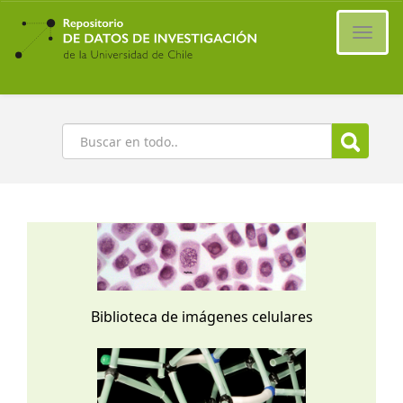
Ir
al
Cambi
contenido
naveg
principal
Buscar
Biblioteca de imágenes celulares