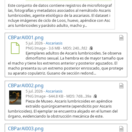
Este conjunto de datos contiene registros de microfotograf
ías, fotografías y metadatos asociados al nemátodo Ascaris
lumbricoides, agente etiológico de la ascariasis. El dataset i
ncluye imágenes de ciclo de Loos, huevo, apéndice con Asc
aris lumbricoides y parásito adulto, macho y...
CBParAl001.png
5 jul. 2026 -
Ascariasis
PNG Image - 3.6 MB -
MD5: 240...fd2
Ejemplares adultos de Ascaris lumbricoides. Se observa
dimorfismo sexual. La hembra es de mayor tamaño que
el macho y tiene los extremos anterior y posterior aguzados. El
macho presenta su un extremo posterior enroscado, que protege
su aparato copulatriz. Gusano de sección redond...
CBParAl002.png
5 jul. 2026 -
Ascariasis
PNG Image - 644.8 KB -
MD5: 7d8...39a
Pieza de Museo. Ascaris lumbricoides en apéndice
extraído quirúrgicamente (apendicitis por Ascaris
lumbricoides). El ejemplar se encuentra alojado en el lumen del
órgano, evidenciando la obstrucción mecánica de este.
CBParAl003.png