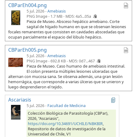
CBParEh004.png
5 jul. 2026 -
Amebiasis
PNG Image - 1.7 MB -
MD5: 4a5...05a
Pieza de Museo. Absceso hepático amebiano. Corte
sagital de hígado humano en que se observan lesiones
focales remanentes que consisten en cavidades abscedadas que
ocupan parcialmente el espacio del lóbulo hepático.
CBParEh005.png
5 jul. 2026 -
Amebiasis
PNG Image - 692.8 KB -
MD5: 0d7...467
Pieza de Museo. Caso humano de amebiasis intestinal.
El colon presenta múltiples lesiones ulceradas que
alternan con mucosa sana. Se observa además, una gran lesión
hemorrágica, que corresponde a varias úlceras que se unieron y
luego desprendieron el tejido.
Ascariasis
5 jul. 2026
-
Facultad de Medicina
Colección Biológica de Parasitología (CBPar),
2026, "Ascariasis",
https://doi.org/10.34691/UCHILE/NBKBIR
,
Repositorio de datos de investigación de la
Universidad de Chile, V1