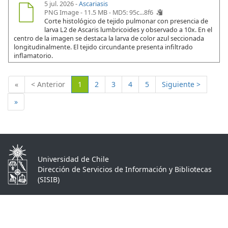
5 jul. 2026 -
Ascariasis
PNG Image - 11.5 MB -
MD5: 95c...8f6
Corte histológico de tejido pulmonar con presencia de
larva L2 de Ascaris lumbricoides y observado a 10x. En el
centro de la imagen se destaca la larva de color azul seccionada
longitudinalmente. El tejido circundante presenta infiltrado
inflamatorio.
(Actual)
«
< Anterior
1
2
3
4
5
Siguiente >
»
Universidad de Chile
Dirección de Servicios de Información y Bibliotecas
(SISIB)