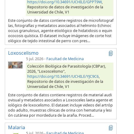
https://doi.org/10.34691/UCHILE/GPPT9W
,
Repositorio de datos de investigación de la
Universidad de Chile, V1
Este conjunto de datos contiene registros de microfotograf
ías, fotografías y metadatos asociados al helminto Echinoc
occus granulosus, agente etiológico de hidatidosis o equin
ococosis quística. El dataset incluye imágenes de corte hist
ológico de tejido intestinal de perro con pres...
Loxoscelismo
5 jul. 2026
-
Facultad de Medicina
Colección Biológica de Parasitología (CBPar),
2026, "Loxoscelismo",
https://doi.org/10.34691/UCHILE/YJC9C6
,
Repositorio de datos de investigación de la
Universidad de Chile, V1
Este conjunto de datos contiene registros de material audi
ovisual y metadatos asociados a Loxosceles laeta agente et
iológico de loxocelismo. El dataset incluye videos del artróp
odo adulto, muestras clínicas de orina con hematuria y lesi
ón cutánea por mordedura de la araña. Proced...
Malaria
5 jul. 2026
-
Facultad de Medicina