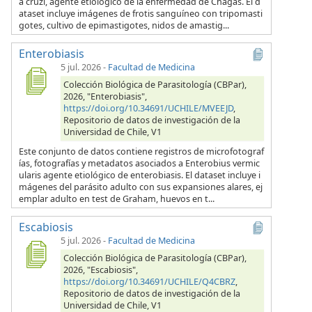
a cruzi, agente etiológico de la enfermedad de Chagas. El d
ataset incluye imágenes de frotis sanguíneo con tripomasti
gotes, cultivo de epimastigotes, nidos de amastig...
Enterobiasis
5 jul. 2026
-
Facultad de Medicina
Colección Biológica de Parasitología (CBPar),
2026, "Enterobiasis",
https://doi.org/10.34691/UCHILE/MVEEJD
,
Repositorio de datos de investigación de la
Universidad de Chile, V1
Este conjunto de datos contiene registros de microfotograf
ías, fotografías y metadatos asociados a Enterobius vermic
ularis agente etiológico de enterobiasis. El dataset incluye i
mágenes del parásito adulto con sus expansiones alares, ej
emplar adulto en test de Graham, huevos en t...
Escabiosis
5 jul. 2026
-
Facultad de Medicina
Colección Biológica de Parasitología (CBPar),
2026, "Escabiosis",
https://doi.org/10.34691/UCHILE/Q4CBRZ
,
Repositorio de datos de investigación de la
Universidad de Chile, V1