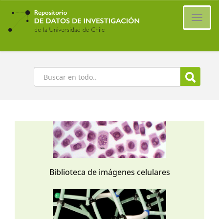
Ir
al
Cambi
contenido
naveg
principal
Buscar
Biblioteca de imágenes celulares