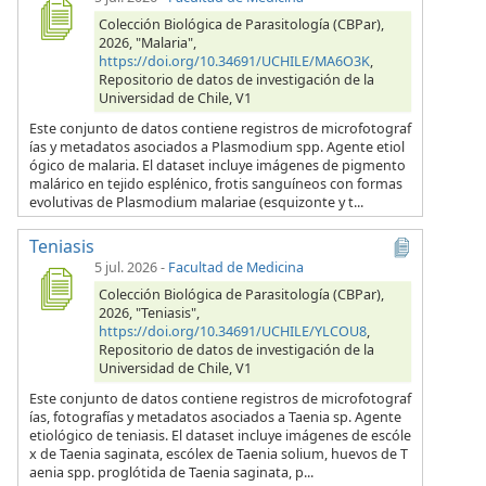
Colección Biológica de Parasitología (CBPar),
2026, "Malaria",
https://doi.org/10.34691/UCHILE/MA6O3K
,
Repositorio de datos de investigación de la
Universidad de Chile, V1
Este conjunto de datos contiene registros de microfotograf
ías y metadatos asociados a Plasmodium spp. Agente etiol
ógico de malaria. El dataset incluye imágenes de pigmento
malárico en tejido esplénico, frotis sanguíneos con formas
evolutivas de Plasmodium malariae (esquizonte y t...
Teniasis
5 jul. 2026
-
Facultad de Medicina
Colección Biológica de Parasitología (CBPar),
2026, "Teniasis",
https://doi.org/10.34691/UCHILE/YLCOU8
,
Repositorio de datos de investigación de la
Universidad de Chile, V1
Este conjunto de datos contiene registros de microfotograf
ías, fotografías y metadatos asociados a Taenia sp. Agente
etiológico de teniasis. El dataset incluye imágenes de escóle
x de Taenia saginata, escólex de Taenia solium, huevos de T
aenia spp. proglótida de Taenia saginata, p...