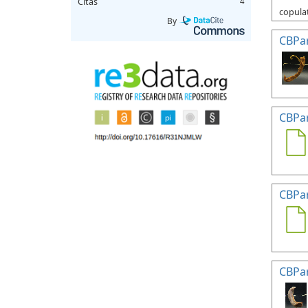
Citas
4
copulat
By
CBPa
CBPa
CBPa
CBPa