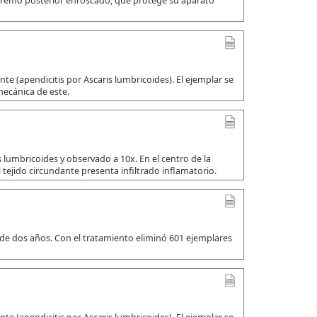
xtremo posterior enroscado, que protege su aparato
e (apendicitis por Ascaris lumbricoides). El ejemplar se
mecánica de este.
 lumbricoides y observado a 10x. En el centro de la
 tejido circundante presenta infiltrado inflamatorio.
 de dos años. Con el tratamiento eliminó 601 ejemplares