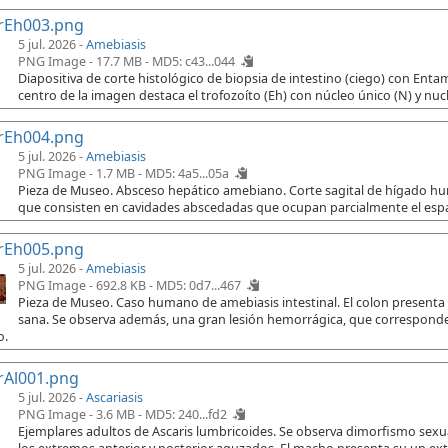
rEh003.png
5 jul. 2026 -
Amebiasis
PNG Image - 17.7 MB -
MD5: c43...044
Diapositiva de corte histológico de biopsia de intestino (ciego) con Ent
centro de la imagen destaca el trofozoíto (Eh) con núcleo único (N) y nuc
rEh004.png
5 jul. 2026 -
Amebiasis
PNG Image - 1.7 MB -
MD5: 4a5...05a
Pieza de Museo. Absceso hepático amebiano. Corte sagital de hígado h
que consisten en cavidades abscedadas que ocupan parcialmente el espac
rEh005.png
5 jul. 2026 -
Amebiasis
PNG Image - 692.8 KB -
MD5: 0d7...467
Pieza de Museo. Caso humano de amebiasis intestinal. El colon presenta
sana. Se observa además, una gran lesión hemorrágica, que corresponde 
o.
rAl001.png
5 jul. 2026 -
Ascariasis
PNG Image - 3.6 MB -
MD5: 240...fd2
Ejemplares adultos de Ascaris lumbricoides. Se observa dimorfismo sex