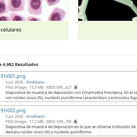
 celulares
e 4.982 Resultados
rEh001.png
5 jul. 2026 -
Amebiasis
PNG Image - 15.3 MB -
MD5: bf9...a27
Diapositiva de muestra de deposición con Entamoeba histolytica. En el cen
con núcleo único (N), nucleolo puntiforme característico y eritrocitos fago
rEh002.png
5 jul. 2026 -
Amebiasis
PNG Image - 17.2 MB -
MD5: 549...7f4
Diapositiva de muestra de deposición en la que se observa trofozoíto de
destaca núcleo único (N) y nucleolo puntiforme.