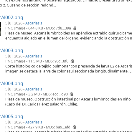
los extremos anterior y posterior aguzados. El macho presenta su un e
riz. Gusano de sección redond...
rAl002.png
5 jul. 2026 -
Ascariasis
PNG Image - 644.8 KB -
MD5: 7d8...39a
Pieza de Museo. Ascaris lumbricoides en apéndice extraído quirúrgicament
encuentra alojado en el lumen del órgano, evidenciando la obstrucción 
rAl003.png
5 jul. 2026 -
Ascariasis
PNG Image - 11.5 MB -
MD5: 95c...8f6
Corte histológico de tejido pulmonar con presencia de larva L2 de Ascaris
imagen se destaca la larva de color azul seccionada longitudinalmente. El
rAl004.png
5 jul. 2026 -
Ascariasis
PNG Image - 3.2 MB -
MD5: ecd...d90
Pieza de museo. Obstrucción intestinal por Ascaris lumbricoides en niño
(Caso del Dr. Carlos Pérez Baladrón, Chile).
rAl005.png
5 jul. 2026 -
Ascariasis
PNG Image - 427.9 KB -
MD5: ba9...efd