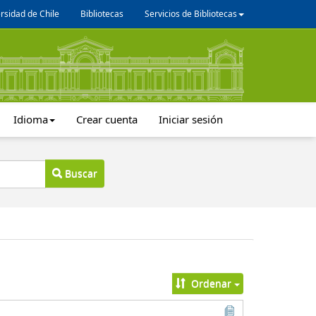
rsidad de Chile
Bibliotecas
Servicios de Bibliotecas
Idioma
Crear cuenta
Iniciar sesión
Buscar
Ordenar