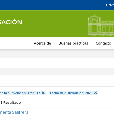
Unive
Acerca de
Buenas prácticas
Contacto
de la subvención:
1211017
Fecha de distribución:
2023
 1 Resultado
menta Salitrera