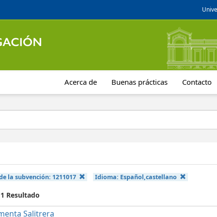
Unive
Acerca de
Buenas prácticas
Contacto
de la subvención:
1211017
Idioma:
Español,castellano
 1 Resultado
menta Salitrera