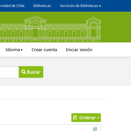
rsidad de Chile
Bibliotecas
Servicios de Bibliotecas
Idioma
Crear cuenta
Iniciar sesión
Buscar
Ordenar