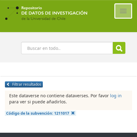
Ir
al
Cambi
contenido
naveg
principal
Buscar
Filtrar resultados
Este dataverse no contiene dataverses. Por favor
log in
para ver si puede añadirlos.
Código de la subvención:
1211017