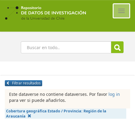
Ir
al
Cambi
contenido
naveg
principal
Buscar
Filtrar resultados
Este dataverse no contiene dataverses. Por favor
log in
para ver si puede añadirlos.
Cobertura geográfica Estado / Provincia:
Región de la
Araucanía