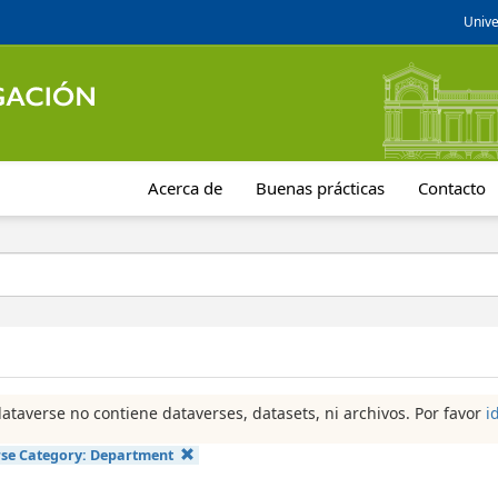
Unive
Acerca de
Buenas prácticas
Contacto
dataverse no contiene dataverses, datasets, ni archivos. Por favor
i
se Category:
Department