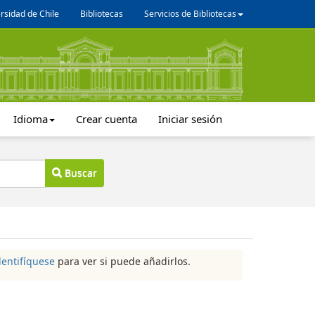
rsidad de Chile
Bibliotecas
Servicios de Bibliotecas
Idioma
Crear cuenta
Iniciar sesión
Buscar
dentifíquese
para ver si puede añadirlos.