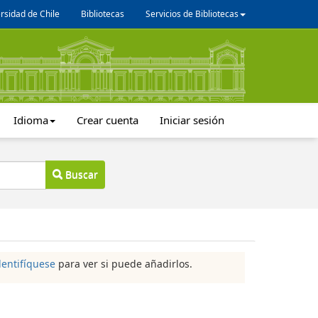
rsidad de Chile
Bibliotecas
Servicios de Bibliotecas
Idioma
Crear cuenta
Iniciar sesión
Buscar
dentifíquese
para ver si puede añadirlos.