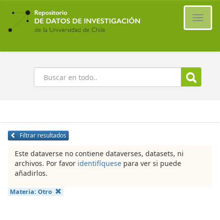
Ir
al
Cambi
contenido
naveg
principal
Buscar
Filtrar resultados
Este dataverse no contiene dataverses, datasets, ni
archivos. Por favor
identifíquese
para ver si puede
añadirlos.
Materia:
Otro