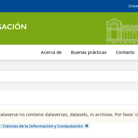
Unive
Acerca de
Buenas prácticas
Contacto
dataverse no contiene dataverses, datasets, ni archivos. Por favor
i
a:
Ciencias de la Información y Computación