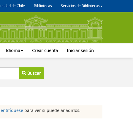
rsidad de Chile
Bibliotecas
Servicios de Bibliotecas
Idioma
Crear cuenta
Iniciar sesión
Buscar
dentifíquese
para ver si puede añadirlos.