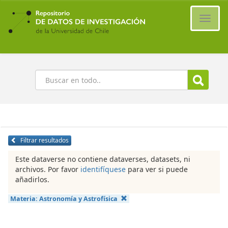
Ir
al
Cambi
contenido
naveg
principal
Buscar
Filtrar resultados
Este dataverse no contiene dataverses, datasets, ni
archivos. Por favor
identifíquese
para ver si puede
añadirlos.
Materia:
Astronomía y Astrofísica