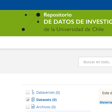
Ir
al
contenido
principal
Buscar
Dataverses (0)
Este 
Datasets (0)
Materi
Archivos (0)