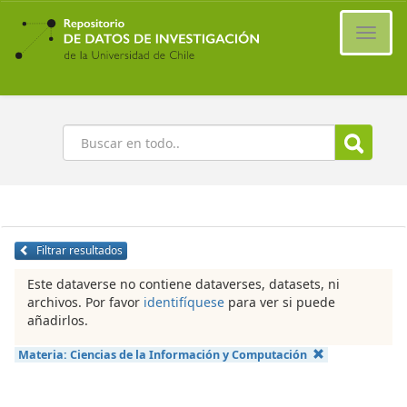
Ir
al
Cambi
contenido
naveg
principal
Buscar
Filtrar resultados
Este dataverse no contiene dataverses, datasets, ni
archivos. Por favor
identifíquese
para ver si puede
añadirlos.
Materia:
Ciencias de la Información y Computación