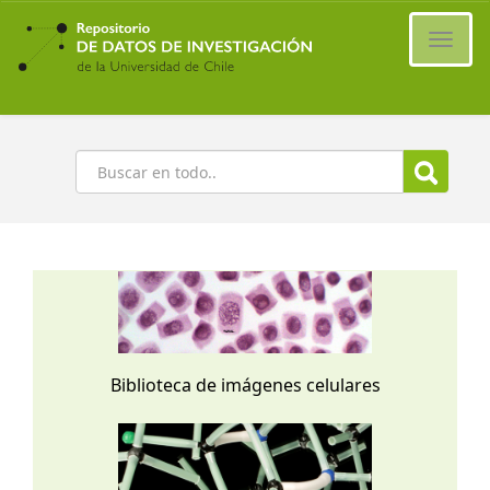
Ir
al
Cambi
contenido
naveg
principal
Buscar
Biblioteca de imágenes celulares