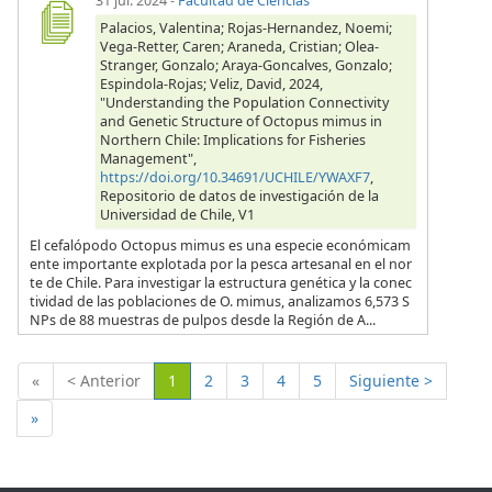
31 jul. 2024
-
Facultad de Ciencias
Palacios, Valentina; Rojas-Hernandez, Noemi;
Vega-Retter, Caren; Araneda, Cristian; Olea-
Stranger, Gonzalo; Araya-Goncalves, Gonzalo;
Espindola-Rojas; Veliz, David, 2024,
"Understanding the Population Connectivity
and Genetic Structure of Octopus mimus in
Northern Chile: Implications for Fisheries
Management",
https://doi.org/10.34691/UCHILE/YWAXF7
,
Repositorio de datos de investigación de la
Universidad de Chile, V1
El cefalópodo Octopus mimus es una especie económicam
ente importante explotada por la pesca artesanal en el nor
te de Chile. Para investigar la estructura genética y la conec
tividad de las poblaciones de O. mimus, analizamos 6,573 S
NPs de 88 muestras de pulpos desde la Región de A...
(Actual)
«
< Anterior
1
2
3
4
5
Siguiente >
»