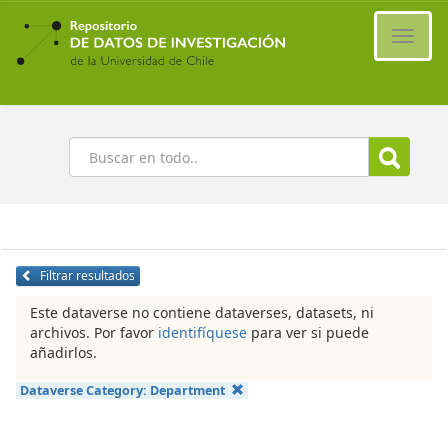
Ir
al
Cambi
contenido
naveg
principal
Buscar
Filtrar resultados
Este dataverse no contiene dataverses, datasets, ni
archivos. Por favor
identifíquese
para ver si puede
añadirlos.
Dataverse Category:
Department