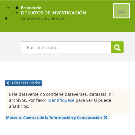
Ir
al
Cambi
contenido
naveg
principal
Buscar
Filtrar resultados
Este dataverse no contiene dataverses, datasets, ni
archivos. Por favor
identifíquese
para ver si puede
añadirlos.
Materia:
Ciencias de la Información y Computación