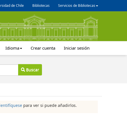
rsidad de Chile
Bibliotecas
Servicios de Bibliotecas
Idioma
Crear cuenta
Iniciar sesión
Buscar
dentifíquese
para ver si puede añadirlos.