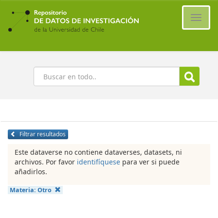
Ir
al
Cambi
contenido
naveg
principal
Buscar
Filtrar resultados
Este dataverse no contiene dataverses, datasets, ni
archivos. Por favor
identifíquese
para ver si puede
añadirlos.
Materia:
Otro