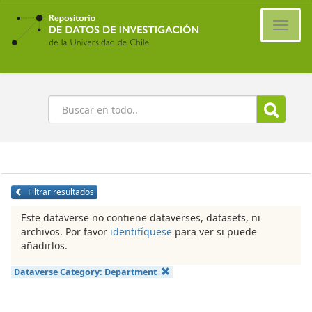
Ir
al
Cambi
contenido
naveg
principal
Buscar
Filtrar resultados
Este dataverse no contiene dataverses, datasets, ni
archivos. Por favor
identifíquese
para ver si puede
añadirlos.
Dataverse Category:
Department