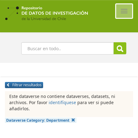
Ir
al
Cambi
contenido
naveg
principal
Buscar
Filtrar resultados
Este dataverse no contiene dataverses, datasets, ni
archivos. Por favor
identifíquese
para ver si puede
añadirlos.
Dataverse Category:
Department