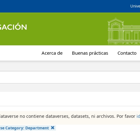
Unive
Acerca de
Buenas prácticas
Contacto
dataverse no contiene dataverses, datasets, ni archivos. Por favor
i
se Category:
Department