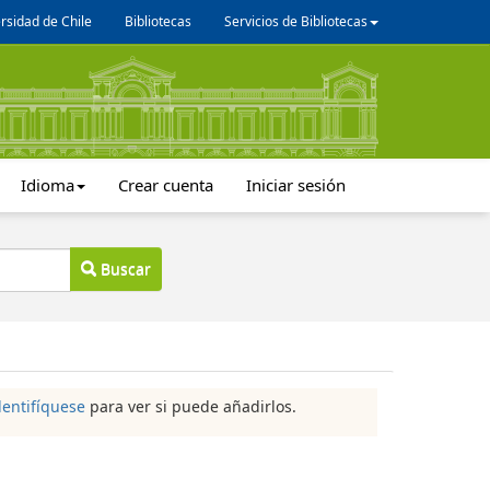
rsidad de Chile
Bibliotecas
Servicios de Bibliotecas
Idioma
Crear cuenta
Iniciar sesión
Buscar
dentifíquese
para ver si puede añadirlos.