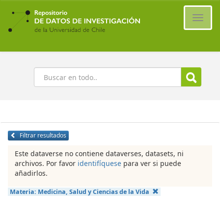
Ir
al
Cambi
contenido
naveg
principal
Buscar
Filtrar resultados
Este dataverse no contiene dataverses, datasets, ni
archivos. Por favor
identifíquese
para ver si puede
añadirlos.
Materia:
Medicina, Salud y Ciencias de la Vida