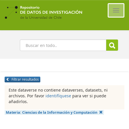
Ir
al
Cambi
contenido
naveg
principal
Buscar
Filtrar resultados
Este dataverse no contiene dataverses, datasets, ni
archivos. Por favor
identifíquese
para ver si puede
añadirlos.
Materia:
Ciencias de la Información y Computación