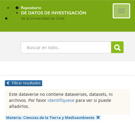
Ir
al
Cambi
contenido
naveg
principal
Buscar
Filtrar resultados
Este dataverse no contiene dataverses, datasets, ni
archivos. Por favor
identifíquese
para ver si puede
añadirlos.
Materia:
Ciencias de la Tierra y Medioambiente