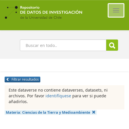
Ir
al
Cambi
contenido
naveg
principal
Buscar
Filtrar resultados
Este dataverse no contiene dataverses, datasets, ni
archivos. Por favor
identifíquese
para ver si puede
añadirlos.
Materia:
Ciencias de la Tierra y Medioambiente