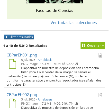
Facultad de Ciencias
Ver todas las colecciones
Filtrar resultados
Ordenar
1 a 10 de 5.012 Resultados
CBParEh001.png
5 jul. 2026 -
Amebiasis
PNG Image - 15.3 MB -
MD5: bf9...a27
Diapositiva de muestra de deposición con Entamoeba
histolytica. En el centro de la imagen se señala el
trofozoíto (círculo negro) con núcleo único (N), nucleolo
puntiforme característico y eritrocitos fagocitados (se señalan dos
eritrocitos, E).
CBParEh002.png
5 jul. 2026 -
Amebiasis
PNG Image - 17.2 MB -
MD5: 549...7f4
Diapositiva de muestra de deposición en la que se