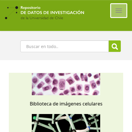
Ir
al
Cambi
contenido
naveg
principal
Buscar
Biblioteca de imágenes celulares