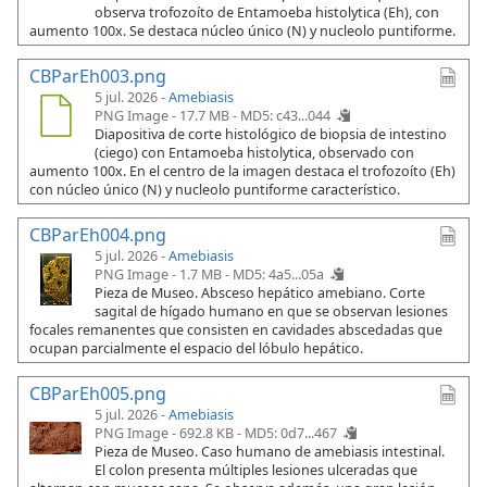
observa trofozoíto de Entamoeba histolytica (Eh), con
aumento 100x. Se destaca núcleo único (N) y nucleolo puntiforme.
CBParEh003.png
5 jul. 2026 -
Amebiasis
PNG Image - 17.7 MB -
MD5: c43...044
Diapositiva de corte histológico de biopsia de intestino
(ciego) con Entamoeba histolytica, observado con
aumento 100x. En el centro de la imagen destaca el trofozoíto (Eh)
con núcleo único (N) y nucleolo puntiforme característico.
CBParEh004.png
5 jul. 2026 -
Amebiasis
PNG Image - 1.7 MB -
MD5: 4a5...05a
Pieza de Museo. Absceso hepático amebiano. Corte
sagital de hígado humano en que se observan lesiones
focales remanentes que consisten en cavidades abscedadas que
ocupan parcialmente el espacio del lóbulo hepático.
CBParEh005.png
5 jul. 2026 -
Amebiasis
PNG Image - 692.8 KB -
MD5: 0d7...467
Pieza de Museo. Caso humano de amebiasis intestinal.
El colon presenta múltiples lesiones ulceradas que