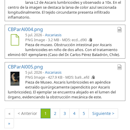
larva L2 de Ascaris lumbricoides y observado a 10x. En el
centro de la imagen se destaca la larva de color azul seccionada
longitudinalmente. El tejido circundante presenta infiltrado
inflamatorio.
CBParAl004.png
5 jul. 2026 -
Ascariasis
PNG Image - 3.2 MB -
MD5: ecd...d90
Pieza de museo. Obstrucción intestinal por Ascaris
lumbricoides en niño de dos años. Con el tratamiento
eliminó 601 ejemplares (Caso del Dr. Carlos Pérez Baladrón, Chile).
CBParAl005.png
5 jul. 2026 -
Ascariasis
PNG Image - 427.9 KB -
MD5: ba9...efd
Pieza de Museo. Ascaris lumbricoides en apéndice
extraído quirúrgicamente (apendicitis por Ascaris
lumbricoides). El ejemplar se encuentra alojado en el lumen del
órgano, evidenciando la obstrucción mecánica de este.
(Actual)
«
< Anterior
1
2
3
4
5
Siguiente >
»