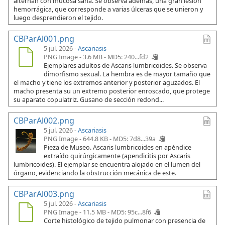
alternan con mucosa sana. Se observa además, una gran lesión
hemorrágica, que corresponde a varias úlceras que se unieron y
luego desprendieron el tejido.
CBParAl001.png
5 jul. 2026 -
Ascariasis
PNG Image - 3.6 MB -
MD5: 240...fd2
Ejemplares adultos de Ascaris lumbricoides. Se observa
dimorfismo sexual. La hembra es de mayor tamaño que
el macho y tiene los extremos anterior y posterior aguzados. El
macho presenta su un extremo posterior enroscado, que protege
su aparato copulatriz. Gusano de sección redond...
CBParAl002.png
5 jul. 2026 -
Ascariasis
PNG Image - 644.8 KB -
MD5: 7d8...39a
Pieza de Museo. Ascaris lumbricoides en apéndice
extraído quirúrgicamente (apendicitis por Ascaris
lumbricoides). El ejemplar se encuentra alojado en el lumen del
órgano, evidenciando la obstrucción mecánica de este.
CBParAl003.png
5 jul. 2026 -
Ascariasis
PNG Image - 11.5 MB -
MD5: 95c...8f6
Corte histológico de tejido pulmonar con presencia de